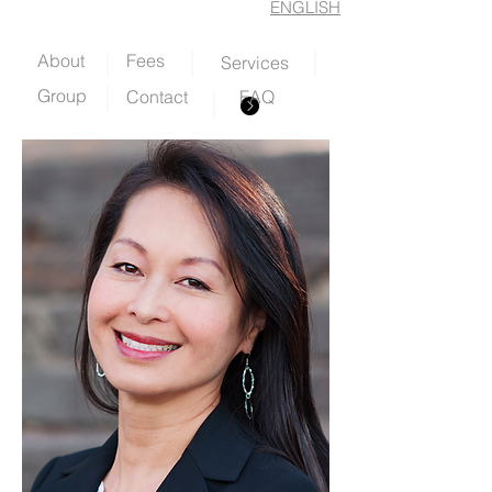
ENGLISH
About
Fees
Services
Group
Contact
FAQ