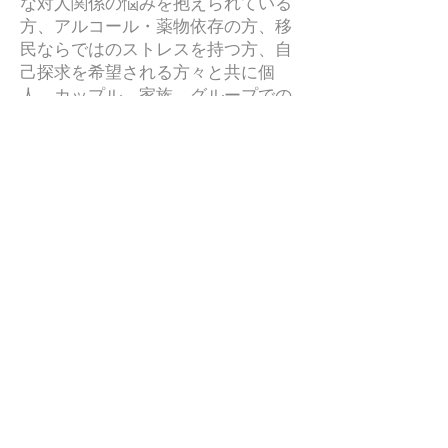
な対人関係の悩みを抱えられている
方、アルコール・薬物依存の方、移
民ならではのストレスを持つ方、自
己探求を希望される方々と共に個
人、カップル、家族、グループでの
幅広い年齢・人種の方のお手伝いを
させていただいています。メンタル
ヘルス・心理相談
Junko Adachi, MS, LMFT
Licensed Marriage and Family
Therapist, #106499
​(510)859-4333 from U.S.